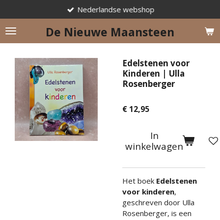
Nederlandse webshop
Ga
direct
De Nieuwe Maansteen
naar
de
hoofdinhoud
Edelstenen voor
Kinderen | Ulla
Rosenberger
€ 12,95
In
winkelwagen
Het boek
Edelstenen
voor kinderen
,
geschreven door Ulla
Rosenberger, is een