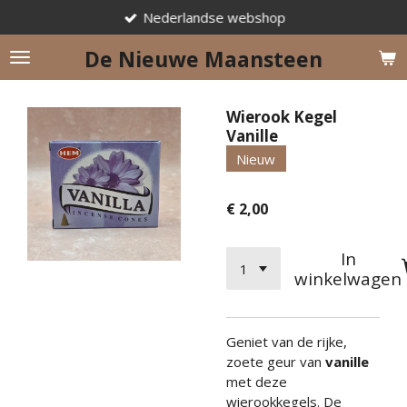
Nederlandse webshop
Ga
direct
De Nieuwe Maansteen
naar
de
hoofdinhoud
Wierook Kegel
Vanille
Nieuw
€ 2,00
In
winkelwagen
Geniet van de rijke,
zoete geur van
vanille
met deze
wierookkegels. De