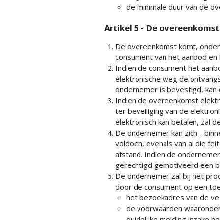
de minimale duur van de ov
Artikel 5 - De overeenkomst
De overeenkomst komt, onder v
consument van het aanbod en h
Indien de consument het aanbo
elektronische weg de ontvangs
ondernemer is bevestigd, kan
Indien de overeenkomst elektr
ter beveiliging van de elektro
elektronisch kan betalen, zal
De ondernemer kan zich - binne
voldoen, evenals van al die fe
afstand. Indien de ondernemer
gerechtigd gemotiveerd een be
De ondernemer zal bij het prod
door de consument op een toe
het bezoekadres van de ve
de voorwaarden waaronder 
duidelijke melding inzake he