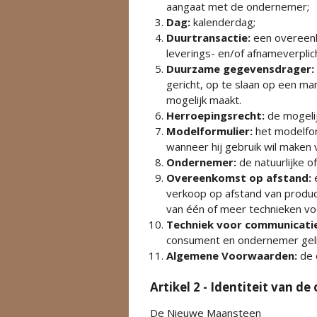
aangaat met de ondernemer;
Dag:
kalenderdag;
Duurtransactie:
een overeenk
leverings- en/of afnameverplicht
Duurzame gegevensdrager:
gericht, op te slaan op een m
mogelijk maakt.
Herroepingsrecht
:
de mogeli
Modelformulier:
het modelfor
wanneer hij gebruik wil maken 
Ondernemer:
de natuurlijke 
Overeenkomst op afstand:
verkoop op afstand van produc
van één of meer technieken vo
Techniek voor communicatie
consument en ondernemer gelij
Algemene Voorwaarden:
de 
Artikel 2 - Identiteit van d
De Nieuwe Maansteen