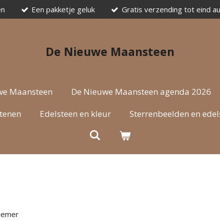
en
Een pakketje geluk
Gratis verzending tot eind a
De Nieuwe Maansteen
we Maansteen
De Nieuwe Maansteen agenda 2026
stenen
Edelsteen en kleur
Sterrenbeelden en edel
rnemer