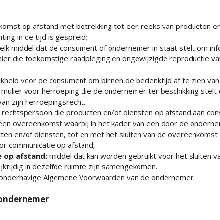
omst op afstand met betrekking tot een reeks van producten en
ing in de tijd is gespreid;
elk middel dat de consument of ondernemer in staat stelt om info
anier die toekomstige raadpleging en ongewijzigde reproductie v
jkheid voor de consument om binnen de bedenktijd af te zien va
mulier voor herroeping die de ondernemer ter beschikking stelt 
van zijn herroepingsrecht.
of rechtspersoon die producten en/of diensten op afstand aan co
een overeenkomst waarbij in het kader van een door de ondern
ten en/of diensten, tot en met het sluiten van de overeenkomst 
or communicatie op afstand;
 op afstand:
middel dat kan worden gebruikt voor het sluiten 
ktijdig in dezelfde ruimte zijn samengekomen.
onderhavige Algemene Voorwaarden van de ondernemer.
e ondernemer