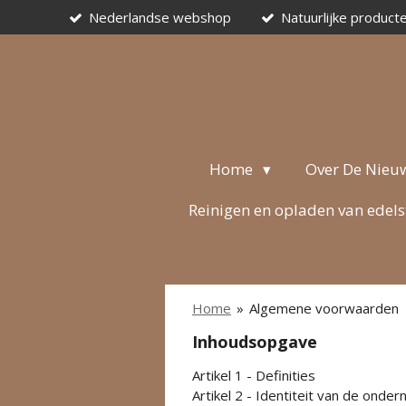
Nederlandse webshop
Natuurlijke product
Ga
direct
naar
de
hoofdinhoud
Home
Over De Nieu
Reinigen en opladen van edel
Home
»
Algemene voorwaarden
Inhoudsopgave
Artikel 1 - Definities
Artikel 2 - Identiteit van de onde