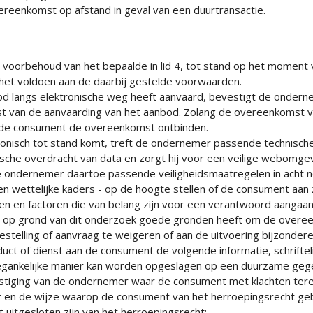
ereenkomst op afstand in geval van een duurtransactie.
oorbehoud van het bepaalde in lid 4, tot stand op het moment 
et voldoen aan de daarbij gestelde voorwaarden.
d langs elektronische weg heeft aanvaard, bevestigt de onderne
t van de aanvaarding van het aanbod. Zolang de overeenkomst v
 de consument de overeenkomst ontbinden.
onisch tot stand komt, treft de ondernemer passende technisch
nische overdracht van data en zorgt hij voor een veilige webomge
 de ondernemer daartoe passende veiligheidsmaatregelen in acht 
n wettelijke kaders - op de hoogte stellen of de consument aan z
iten en factoren die van belang zijn voor een verantwoord aanga
 op grond van dit onderzoek goede gronden heeft om de overeenk
stelling of aanvraag te weigeren of aan de uitvoering bijzonder
uct of dienst aan de consument de volgende informatie, schriftel
gankelijke manier kan worden opgeslagen op een duurzame geg
stiging van de ondernemer waar de consument met klachten tere
en de wijze waarop de consument van het herroepingsrecht geb
t uitgesloten zijn van het herroepingsrecht;