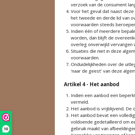
verzoek van de consument lang
Voor het geval dat naast deze
het tweede en derde lid van o
voorwaarden steeds beroepen o
Indien één of meerdere bepalin
worden, dan blijft de overeenk
overleg onverwijld vervangen 
Situaties die niet in deze al
voorwaarden.
Onduidelijkheden over de uitl
‘naar de geest’ van deze alg
Artikel 4 - Het aanbod
Indien een aanbod een beperkt
vermeld.
Het aanbod is vrijblijvend. De
Het aanbod bevat een volledig
voldoende gedetailleerd om e
gebruik maakt van afbeelding
10
Kennelijke vergissingen of ken