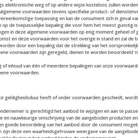
s elektronische weg of op andere wijze kosteloos zullen worde
 algemene voorwaarden tevens specifieke product- of dienstenvo
vereenkomstige toepassing en kan de consument zich in geval va
p de toepasselijke bepaling die voor hem het meest gunstig is
gen in deze algemene voorwaarden op enig moment geheel of gedee
omst en deze voorwaarden voor het overige in stand en zal de be
worden door een bepaling dat de strekking van het oorspronkelij
gemene voorwaarden zijn geregeld, dienen te worden beoordeeld ‘
eg of inhoud van één of meerdere bepalingen van onze voorwaard
emene voorwaarden.
e geldigheidsduur heeft of onder voorwaarden geschiedt, wordt d
 ondernemer is gerechtigd het aanbod te wijzigen en aan te passe
e en nauwkeurige omschrijving van de aangeboden producten en/o
en goede beoordeling van het aanbod door de consument mogeli
en zijn deze een waarheidsgetrouwe weergave van de aangeboden
nelijke fouten in het aanbod binden de ondernemer niet.