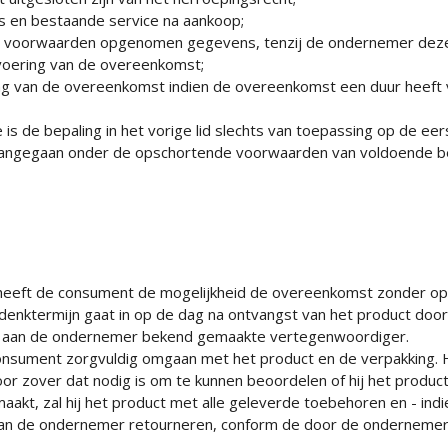
es en bestaande service na aankoop;
 deze voorwaarden opgenomen gegevens, tenzij de ondernemer de
tvoering van de overeenkomst;
g van de overeenkomst indien de overeenkomst een duur heeft v
 is de bepaling in het vorige lid slechts van toepassing op de eer
angegaan onder de opschortende voorwaarden van voldoende be
 heeft de consument de mogelijkheid de overeenkomst zonder op
nktermijn gaat in op de dag na ontvangst van het product doo
aan de ondernemer bekend gemaakte vertegenwoordiger.
onsument zorgvuldig omgaan met het product en de verpakking. Hij
or zover dat nodig is om te kunnen beoordelen of hij het product
aakt, zal hij het product met alle geleverde toebehoren en - indie
 aan de ondernemer retourneren, conform de door de ondernemer v