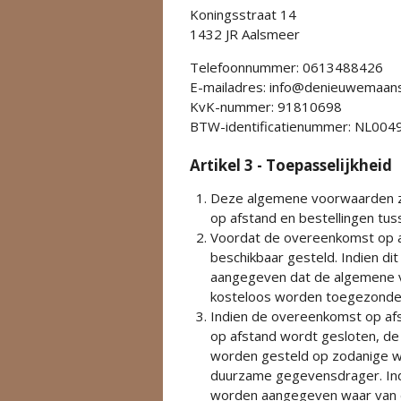
Koningsstraat 14
1432 JR Aalsmeer
Telefoonnummer: 0613488426
E-mailadres: info@denieuwemaans
KvK-nummer: 91810698
BTW-identificatienummer: NL00
Artikel 3 - Toepasselijkheid
Deze algemene voorwaarden zi
op afstand en bestellingen t
Voordat de overeenkomst op a
beschikbaar gesteld. Indien di
aangegeven dat de algemene vo
kosteloos worden toegezonde
Indien de overeenkomst op afst
op afstand wordt gesloten, de
worden gesteld op zodanige w
duurzame gegevensdrager. Indie
worden aangegeven waar van d