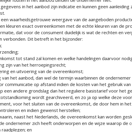
s gegevens in het aanbod zijn indicatie en kunnen geen aanleiding
st.
ijn een waarheidsgetrouwe weergave van de aangeboden product
n kleuren exact overeenkomen met de echte kleuren van de pro
matie, dat voor de consument duidelijk is wat de rechten en verpl
 verbonden. Dit betreft in het bijzonder:
;
rzending;
komst tot stand zal komen en welke handelingen daarvoor nodig 
ng zijn van het herroepingsrecht;
vering en uitvoering van de overeenkomst;
g van het aanbod, dan wel de termijn waarbinnen de ondernemer 
oor communicatie op afstand indien de kosten van het gebruik va
 een andere grondslag dan het reguliere basistarief voor het g
otstandkoming wordt gearchiveerd, en zo ja op welke deze voor
ment, voor het sluiten van de overeenkomst, de door hem in he
ntroleren en indien gewenst herstellen;
waarin, naast het Nederlands, de overeenkomst kan worden gesl
de ondernemer zich heeft onderworpen en de wijze waarop de
n raadplegen; en