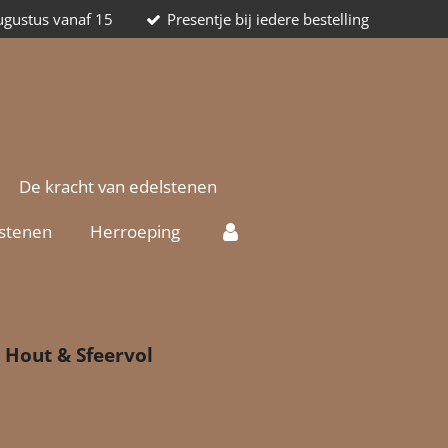
augustus vanaf 15
Presentje bij iedere bestelling
De kracht van edelstenen
lstenen
Herroeping
 Hout & Sfeervol