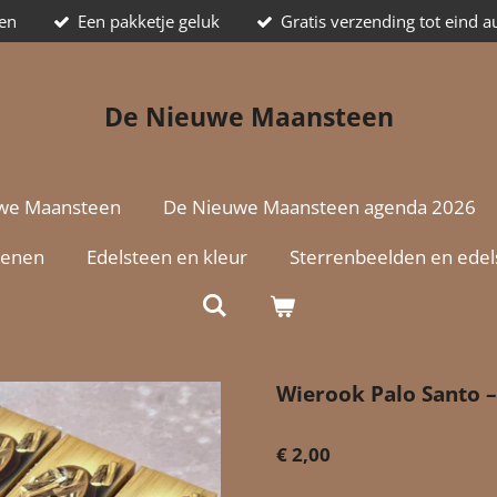
ten
Een pakketje geluk
Gratis verzending tot eind 
De Nieuwe Maansteen
we Maansteen
De Nieuwe Maansteen agenda 2026
tenen
Edelsteen en kleur
Sterrenbeelden en ede
Wierook Palo Santo –
€ 2,00