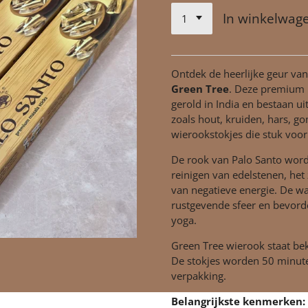
In winkelwag
Ontdek de heerlijke geur va
Green Tree
. Deze premium 
gerold in India en bestaan ui
zoals hout, kruiden, hars, go
wierookstokjes die stuk voor 
De rook van Palo Santo word
reinigen van edelstenen, het
van negatieve energie. De wa
rustgevende sfeer en bevorde
yoga.
Green Tree wierook staat be
De stokjes worden 50 minute
verpakking.
Belangrijkste kenmerken: