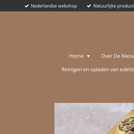
Nederlandse webshop
Natuurlijke produc
Ga
direct
naar
de
hoofdinhoud
Home
Over De Nieu
Reinigen en opladen van edels