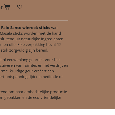
en
n
Palo Santo wierook sticks
van
Masala sticks worden met de hand
tsluitend uit natuurlijke ingrediënten
m en olie. Elke verpakking bevat 12
stuk zorgvuldig zijn bereid.
t al eeuwenlang gebruikt voor het
 zuiveren van ruimtes en het verdrijven
rme, kruidige geur creëert een
rt ontspanning tijdens meditatie of
kend om haar ambachtelijke productie.
n gebakken en de eco-vriendelijke