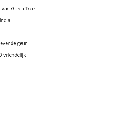
t van Green Tree
India
gevende geur
O vriendelijk