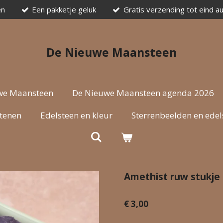
en
Een pakketje geluk
Gratis verzending tot eind a
De Nieuwe Maansteen
we Maansteen
De Nieuwe Maansteen agenda 2026
stenen
Edelsteen en kleur
Sterrenbeelden en edel
Amethist ruw stukje
€ 3,00