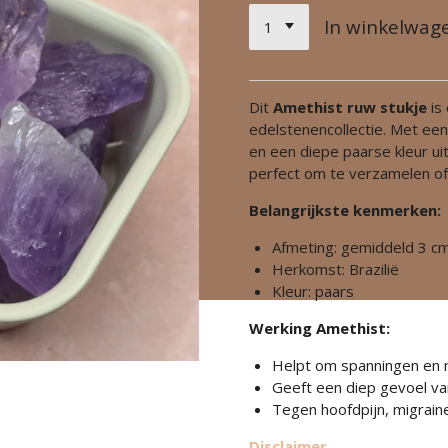
In winkelwag
Dit
Amethist ruw stukje
is
edelstenencollectie. Met ee
en een diepe paarse kleur uit B
perfect om te verzamelen of 
Belangrijkste kenmerken:
Afmeting: gemiddeld 3 cm
Herkomst: Brazilië
Kleur: paars
Werking Amethist:
Helpt om spanningen en n
Geeft een diep gevoel va
Tegen hoofdpijn, migrain
Disclaimer