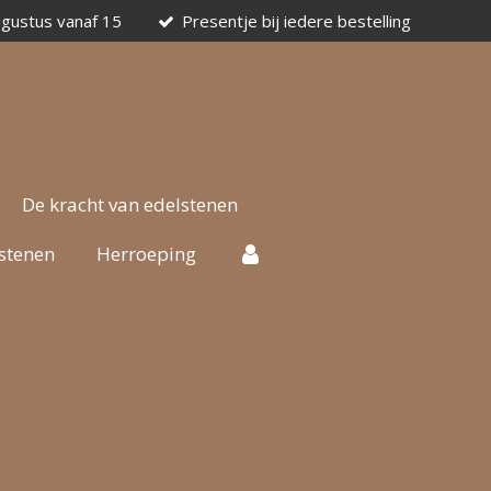
ugustus vanaf 15
Presentje bij iedere bestelling
De kracht van edelstenen
stenen
Herroeping