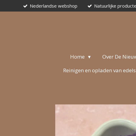
Nederlandse webshop
Natuurlijke product
Ga
direct
naar
de
hoofdinhoud
Home
Over De Nieu
Reinigen en opladen van edel