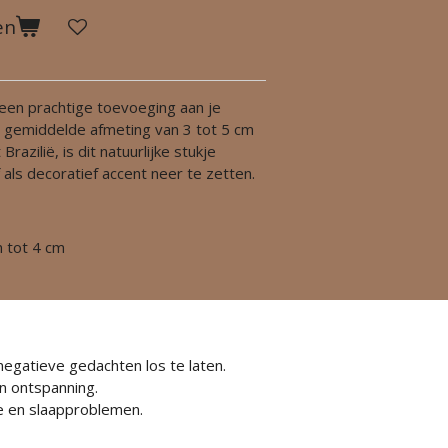
en
 een prachtige toevoeging aan je
n gemiddelde afmeting van 3 tot 5 cm
razilië, is dit natuurlijke stukje
als decoratief accent neer te zetten.
 tot 4 cm
egatieve gedachten los te laten.
n ontspanning.
e en slaapproblemen.