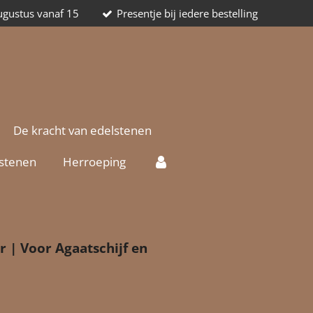
augustus vanaf 15
Presentje bij iedere bestelling
De kracht van edelstenen
lstenen
Herroeping
 | Voor Agaatschijf en