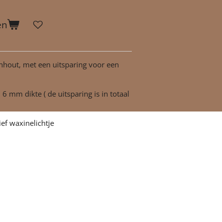
en
nhout, met een uitsparing voor een
 6 mm dikte ( de uitsparing is in totaal
ief waxinelichtje