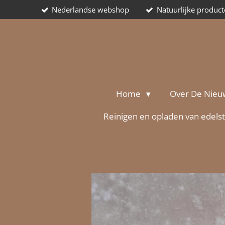
Nederlandse webshop
Natuurlijke produc
Ga
direct
naar
de
hoofdinhoud
Home
Over De Nieu
Reinigen en opladen van edels