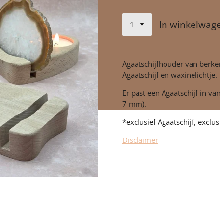
In winkelwag
Agaatschijfhouder van berke
Agaatschijf en waxinelichtje.
Er past een Agaatschijf in van
7 mm).
*exclusief Agaatschijf, exclus
Disclaimer