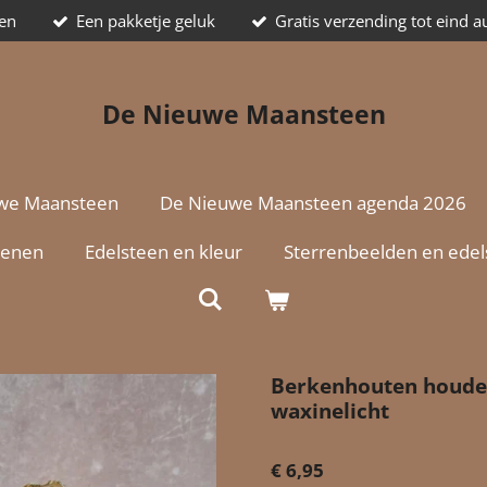
ten
Een pakketje geluk
Gratis verzending tot eind 
De Nieuwe Maansteen
we Maansteen
De Nieuwe Maansteen agenda 2026
tenen
Edelsteen en kleur
Sterrenbeelden en ede
Berkenhouten houder
waxinelicht
€ 6,95