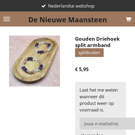
Nederlandse webshop
Ga
direct
De Nieuwe Maansteen
naar
de
hoofdinhoud
Gouden Driehoek
split armband
splitkralen
€ 5,95
Laat het me weten
wanneer dit
product weer op
voorraad is.