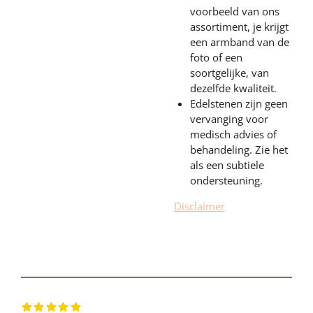
voorbeeld van ons
assortiment, je krijgt
een armband van de
foto of een
soortgelijke, van
dezelfde kwaliteit.
Edelstenen zijn geen
vervanging voor
medisch advies of
behandeling. Zie het
als een subtiele
ondersteuning.
Disclaimer
1
2
3
4
5
S
R