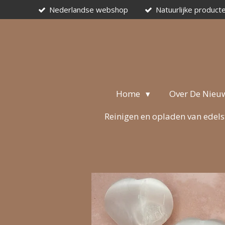
Nederlandse webshop
Natuurlijke product
Ga
direct
naar
de
hoofdinhoud
Home
Over De Nieu
Reinigen en opladen van edel