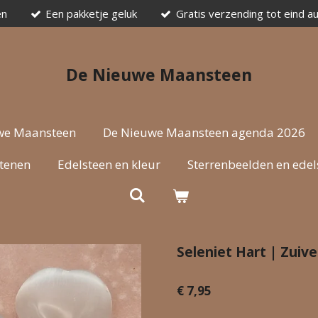
en
Een pakketje geluk
Gratis verzending tot eind a
De Nieuwe Maansteen
we Maansteen
De Nieuwe Maansteen agenda 2026
stenen
Edelsteen en kleur
Sterrenbeelden en edel
Seleniet Hart | Zui
€ 7,95