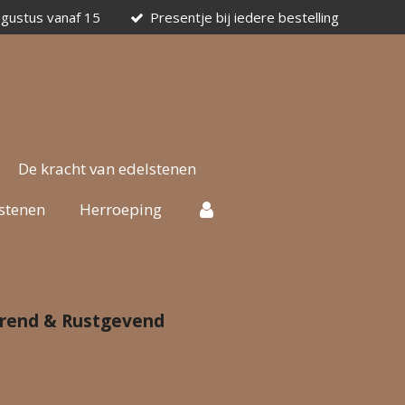
ugustus vanaf 15
Presentje bij iedere bestelling
De kracht van edelstenen
stenen
Herroeping
verend & Rustgevend