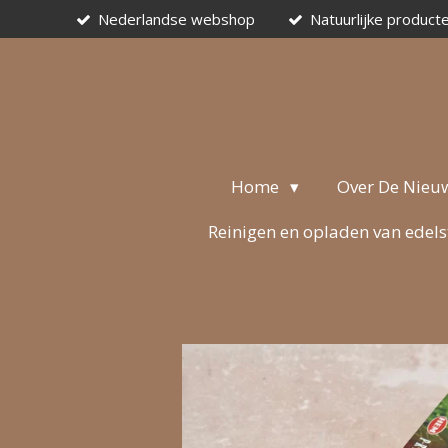
Nederlandse webshop
Natuurlijke product
Ga
direct
naar
de
hoofdinhoud
Home
Over De Nieu
Reinigen en opladen van edel