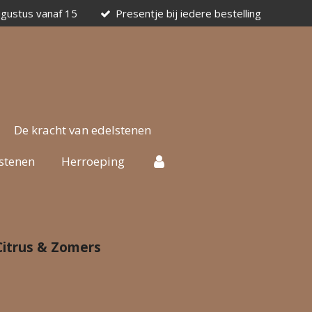
ugustus vanaf 15
Presentje bij iedere bestelling
De kracht van edelstenen
stenen
Herroeping
 Citrus & Zomers