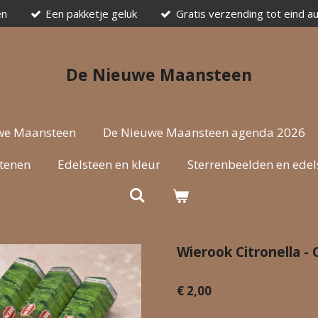
en
Een pakketje geluk
Gratis verzending tot eind a
De Nieuwe Maansteen
we Maansteen
De Nieuwe Maansteen agenda 2026
stenen
Edelsteen en kleur
Sterrenbeelden en edel
Wierook Citronella -
€ 2,00