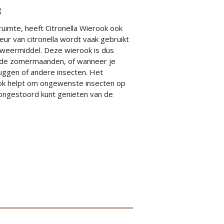
g
ruimte, heeft
Citronella Wierook
ook
eur van citronella wordt vaak gebruikt
afweermiddel. Deze wierook is dus
s de zomermaanden, of wanneer je
muggen of andere insecten. Het
ook helpt om ongewenste insecten op
 ongestoord kunt genieten van de