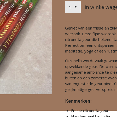
In winkelwag
Geniet van een frisse en zui
Wierook. Deze fijne wierook
citronella geur die bekendsta
Perfect om een ontspannen sf
meditatie, yoga of een rust
Citronella wordt vaak gewa
opwekkende geur. De warme 
aangename ambiance te creë
buiten op een zomerse avond
samengestelde geur biedt Ci
gelijkmatige geurverspreidin
Kenmerken:
Frisse citronella geur
Handgemaakt in India