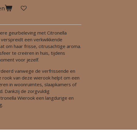
en
vere geurbeleving met Citronella
 verspreidt een verkwikkende
at om haar frisse, citrusachtige aroma.
eer te creëren in huis, tijdens
moment voor jezelf.
ardeerd vanwege de verfrissende en
rook van deze wierook helpt om een
ren in woonruimtes, slaapkamers of
. Dankzij de zorgvuldig
tronella Wierook een langdurige en
g.