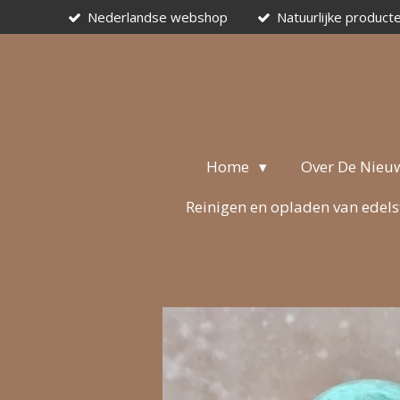
Nederlandse webshop
Natuurlijke product
Ga
direct
naar
de
hoofdinhoud
Home
Over De Nieu
Reinigen en opladen van edel