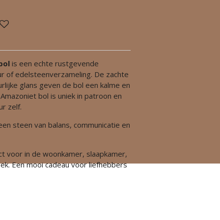
bol
is een echte rustgevende
eur of edelsteenverzameling. De zachte
rlijke glans geven de bol een kalme en
 Amazoniet bol is uniek in patroon en
r zelf.
een steen van balans, communicatie en
ct voor in de woonkamer, slaapkamer,
oek. Een mooi cadeau voor liefhebbers