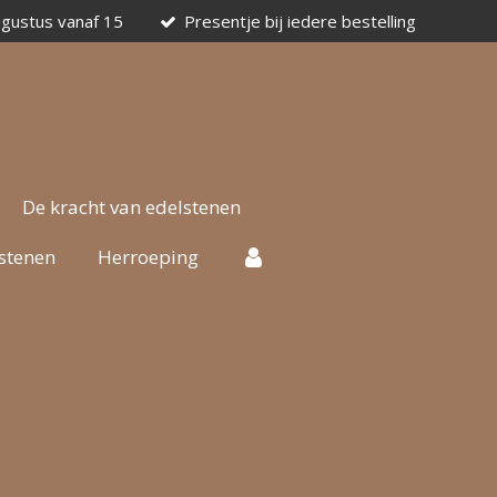
ugustus vanaf 15
Presentje bij iedere bestelling
De kracht van edelstenen
stenen
Herroeping