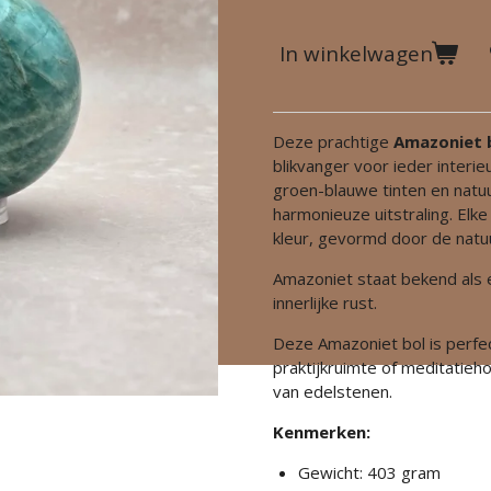
In winkelwagen
Deze prachtige
Amazoniet 
blikvanger voor ieder interi
groen-blauwe tinten en natuu
harmonieuze uitstraling. Elke
kleur, gevormd door de natuu
Amazoniet staat bekend als 
innerlijke rust.
Deze Amazoniet bol is perfe
praktijkruimte of meditatieh
van edelstenen.
Kenmerken:
Gewicht: 403 gram