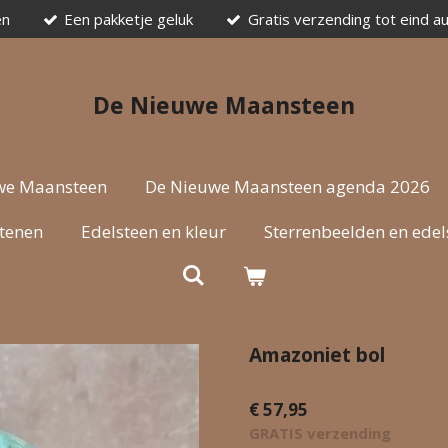
en
Een pakketje geluk
Gratis verzending tot eind a
De Nieuwe Maansteen
we Maansteen
De Nieuwe Maansteen agenda 2026
stenen
Edelsteen en kleur
Sterrenbeelden en edel
Amazoniet bol
€ 57,95
GRATIS verzending