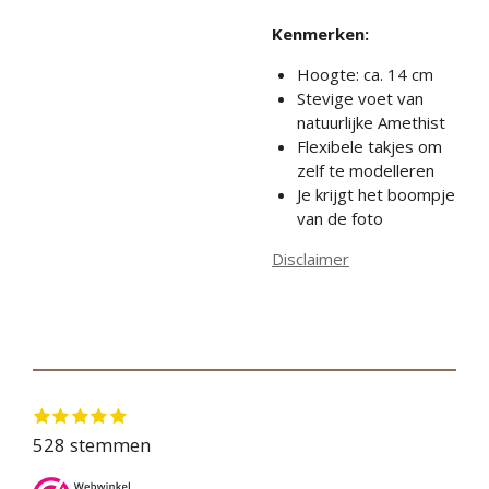
Kenmerken:
Hoogte: ca. 14 cm
Stevige voet van
natuurlijke Amethist
Flexibele takjes om
zelf te modelleren
Je krijgt het boompje
van de foto
Disclaimer
1
2
3
4
5
S
R
s
s
s
s
s
t
a
528 stemmen
t
t
t
t
t
e
e
e
e
e
e
t
r
r
r
r
r