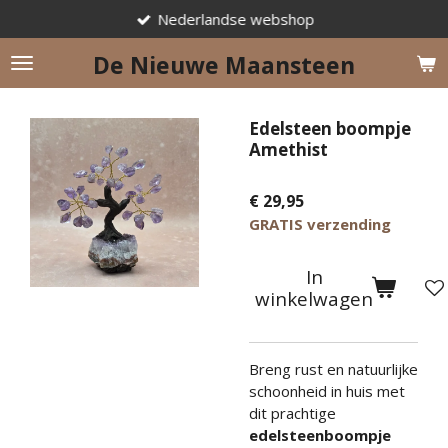
Nederlandse webshop
Ga
direct
De Nieuwe Maansteen
naar
de
hoofdinhoud
Edelsteen boompje
Amethist
€ 29,95
GRATIS verzending
In
winkelwagen
Breng rust en natuurlijke
schoonheid in huis met
dit prachtige
edelsteenboompje