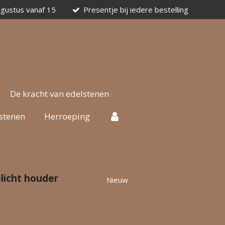
ugustus vanaf 15
Presentje bij iedere bestelling
De kracht van edelstenen
stenen
Herroeping
elicht houder
Nieuw