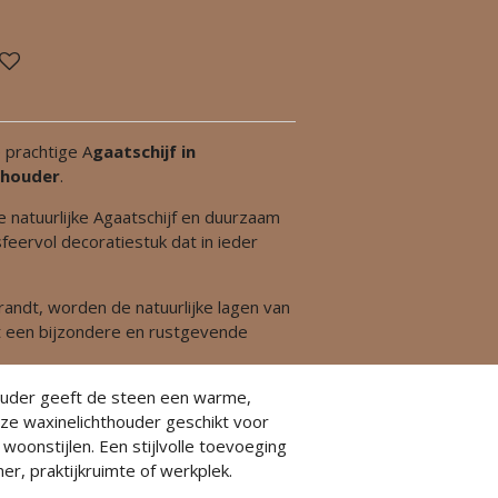
 prachtige A
gaatschijf in
thouder
.
 natuurlijke Agaatschijf en duurzaam
eervol decoratiestuk dat in ieder
andt, worden de natuurlijke lagen van
at een bijzondere en rustgevende
uder geeft de steen een warme,
eze waxinelichthouder geschikt voor
woonstijlen. Een stijlvolle toevoeging
r, praktijkruimte of werkplek.