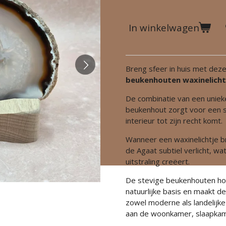
In winkelwagen
Breng sfeer in huis met deze
beukenhouten waxinelich
De combinatie van een unieke
beukenhout zorgt voor een sf
interieur tot zijn recht komt.
Wanneer een waxinelichtje br
de Agaat subtiel verlicht, w
uitstraling creëert.
De stevige beukenhouten ho
natuurlijke basis en maakt d
zowel moderne als landelijke 
aan de woonkamer, slaapkame