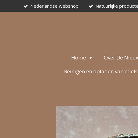
Nederlandse webshop
Natuurlijke product
Ga
direct
naar
de
hoofdinhoud
Home
Over De Nieu
Reinigen en opladen van edel