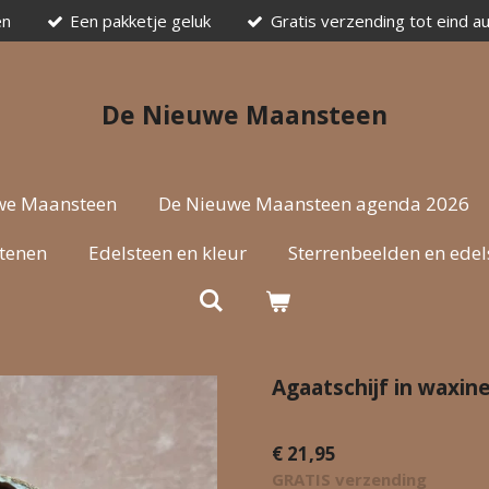
en
Een pakketje geluk
Gratis verzending tot eind a
De Nieuwe Maansteen
we Maansteen
De Nieuwe Maansteen agenda 2026
stenen
Edelsteen en kleur
Sterrenbeelden en edel
Agaatschijf in waxin
€ 21,95
GRATIS verzending