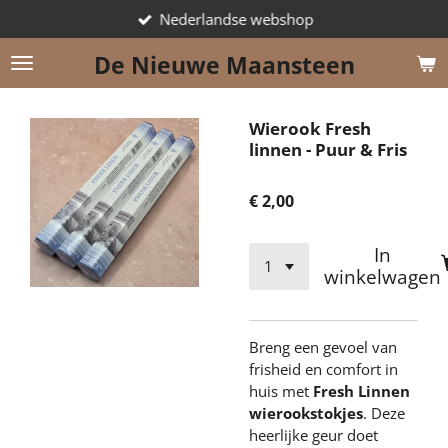
Nederlandse webshop
Ga
direct
De Nieuwe Maansteen
naar
de
hoofdinhoud
Wierook Fresh
linnen - Puur & Fris
€ 2,00
In
winkelwagen
Breng een gevoel van
frisheid en comfort in
huis met
Fresh Linnen
wierookstokjes
. Deze
heerlijke geur doet