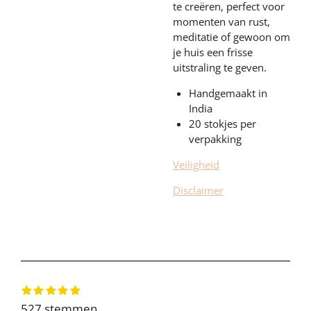
te creëren, perfect voor
momenten van rust,
meditatie of gewoon om
je huis een frisse
uitstraling te geven.
Handgemaakt in
India
20 stokjes per
verpakking
Veiligheid
Disclaimer
1
2
3
4
5
S
R
s
s
s
s
s
t
a
527 stemmen