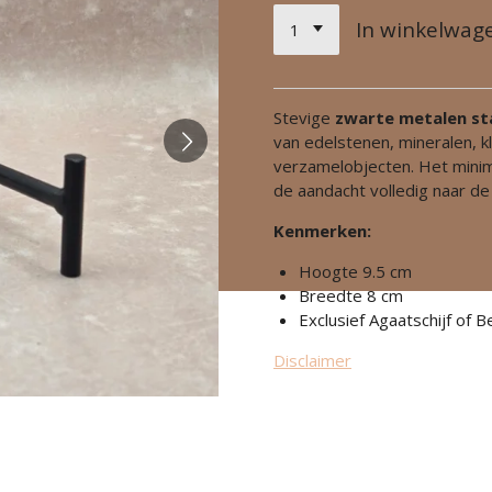
In winkelwag
Stevige
zwarte metalen s
van edelstenen, mineralen, 
verzamelobjecten. Het minim
de aandacht volledig naar de
Kenmerken:
Hoogte 9.5 cm
Breedte 8 cm
Exclusief Agaatschijf of B
Disclaimer