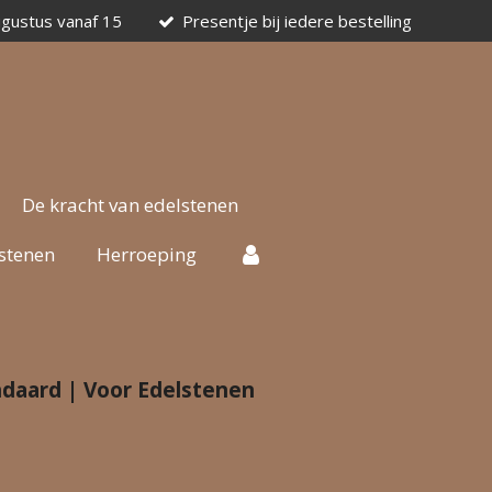
ugustus vanaf 15
Presentje bij iedere bestelling
De kracht van edelstenen
stenen
Herroeping
daard | Voor Edelstenen