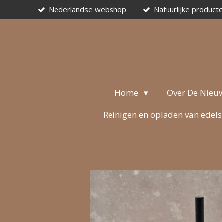
Nederlandse webshop
Natuurlijke product
Ga
direct
naar
de
hoofdinhoud
Home
Over De Nieu
Reinigen en opladen van edel