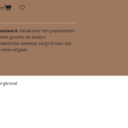
en
tandaard
, ideaal voor het presenteren
kleine geodes en andere
alistische ontwerp zorgt ervoor dat
 steen uitgaat.
ergkristal