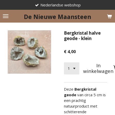
Nederlandse webshop
Ga
direct
De Nieuwe Maansteen
naar
de
hoofdinhoud
Bergkristal halve
geode - klein
€ 4,00
In
winkelwagen
Deze
Bergkristal
geode
van circa 5 cm is
een prachtig
natuurproduct met
schitterende