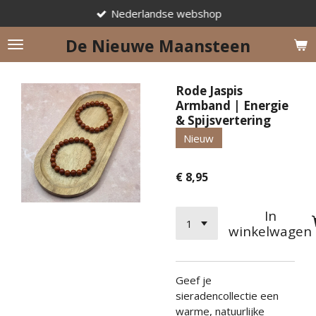
Nederlandse webshop
Ga
direct
De Nieuwe Maansteen
naar
de
hoofdinhoud
Rode Jaspis
Armband | Energie
& Spijsvertering
Nieuw
€ 8,95
In
winkelwagen
Geef je
sieradencollectie een
warme, natuurlijke