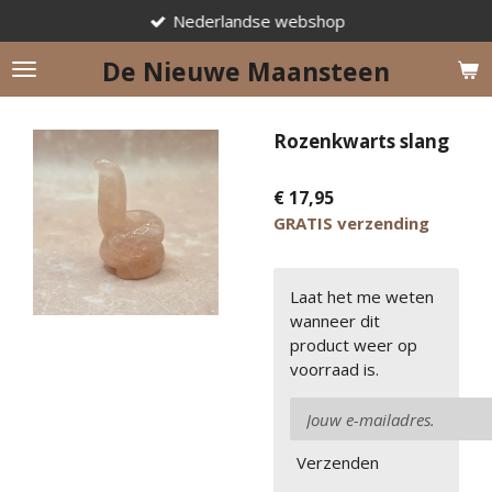
Nederlandse webshop
Ga
direct
De Nieuwe Maansteen
naar
de
hoofdinhoud
Rozenkwarts slang
€ 17,95
GRATIS verzending
Laat het me weten
wanneer dit
product weer op
voorraad is.
Verzenden