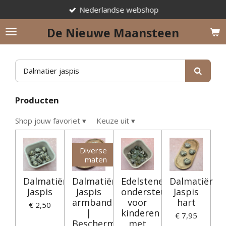
Nederlandse webshop
Ga
direct
De Nieuwe Maansteen
naar
de
hoofdinhoud
Producten
Shop jouw favoriet
▾
Keuze uit
▾
Diverse
maten
Dalmatiër
Dalmatiër
Edelstenen
Dalmatiër
Jaspis
Jaspis
ondersteunend
Jaspis
armband
voor
hart
€ 2,50
|
kinderen
€ 7,95
Bescherming
met