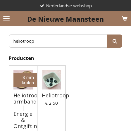
Nederlandse webshop
Ga
direct
De Nieuwe Maansteen
naar
de
hoofdinhoud
Producten
8 mm
kralen
Heliotroop
Heliotroop
armband
€ 2,50
|
Energie
&
Ontgifting