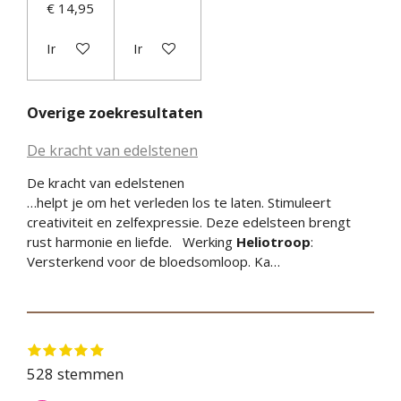
€ 14,95
In winkelwagen
In winkelwagen
Overige zoekresultaten
De kracht van edelstenen
De kracht van edelstenen
…helpt je om het verleden los te laten. Stimuleert
creativiteit en zelfexpressie. Deze edelsteen brengt
rust harmonie en liefde. Werking
Heliotroop
:
Versterkend voor de bloedsomloop. Ka…
1
2
3
4
5
S
R
s
s
s
s
s
t
a
528 stemmen
t
t
t
t
t
e
e
e
e
e
e
t