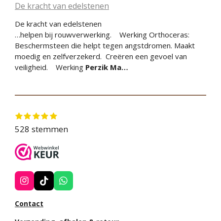
De kracht van edelstenen
De kracht van edelstenen
…helpen bij rouwverwerking. Werking Orthoceras:
Beschermsteen die helpt tegen angstdromen. Maakt
moedig en zelfverzekerd. Creëren een gevoel van
veiligheid. Werking
Perzik
Ma…
1
2
3
4
5
S
R
s
s
s
s
s
t
a
528 stemmen
t
t
t
t
t
e
e
e
e
e
e
t
r
r
r
r
r
m
i
r
r
r
r
m
e
e
e
e
n
n
n
n
n
e
g
n
I
T
W
:
n
i
h
4
s
k
a
Contact
t
T
t
.
a
o
s