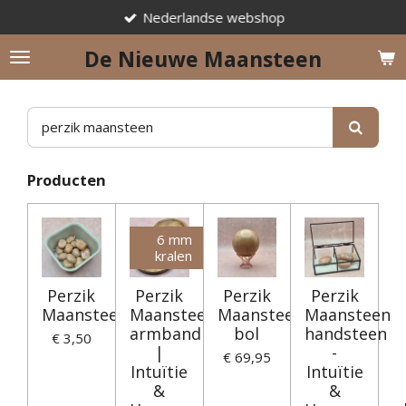
Nederlandse webshop
Ga
direct
De Nieuwe Maansteen
naar
de
hoofdinhoud
Producten
6 mm
kralen
Perzik
Perzik
Perzik
Perzik
Maansteen
Maansteen
Maansteen
Maansteen
armband
bol
handsteen
€ 3,50
|
-
€ 69,95
Intuïtie
Intuïtie
&
&