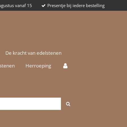
augustus vanaf 15
Presentje bij iedere bestelling
De kracht van edelstenen
lstenen
Herroeping