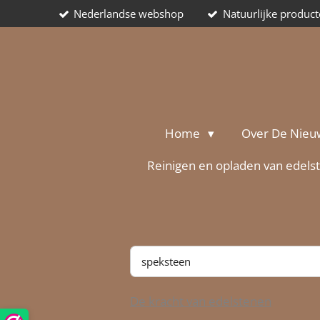
Nederlandse webshop
Natuurlijke produc
Ga
direct
naar
de
hoofdinhoud
Home
Over De Nieu
Reinigen en opladen van edels
De kracht van edelstenen