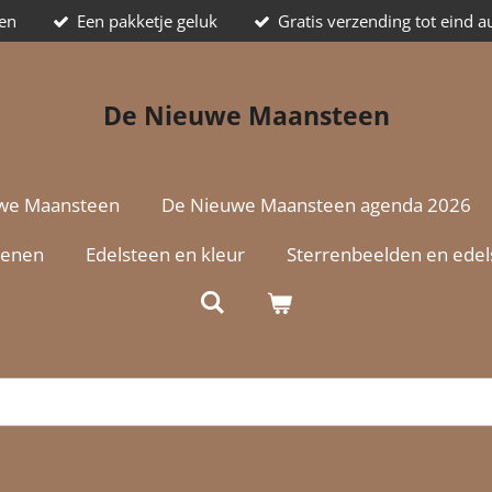
ten
Een pakketje geluk
Gratis verzending tot eind 
De Nieuwe Maansteen
we Maansteen
De Nieuwe Maansteen agenda 2026
tenen
Edelsteen en kleur
Sterrenbeelden en ede