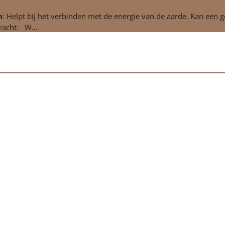
n
: Helpt bij het verbinden met de energie van de aarde. Kan een 
 kracht. W…